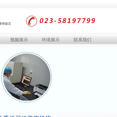
毒物鉴定
视频展示
环境展示
联系我们