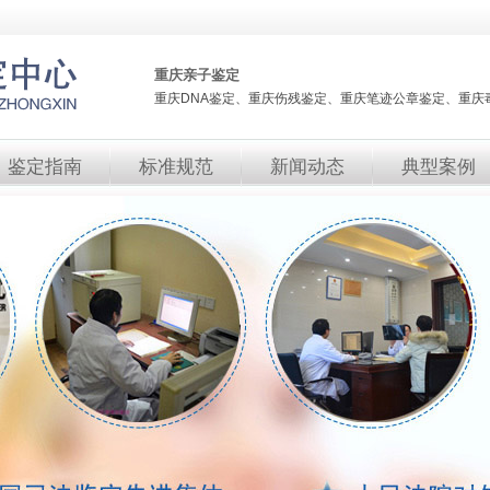
重庆亲子鉴定
重庆DNA鉴定、重庆伤残鉴定、重庆笔迹公章鉴定、重庆
鉴定指南
标准规范
新闻动态
典型案例