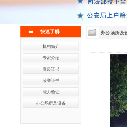
快速了解
办公场所及
机构简介
专家介绍
资质证书
荣誉证书
能力验证
办公场所及设备