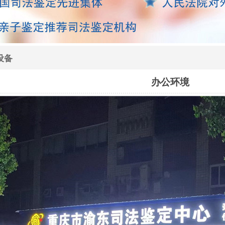
设备
办公环境